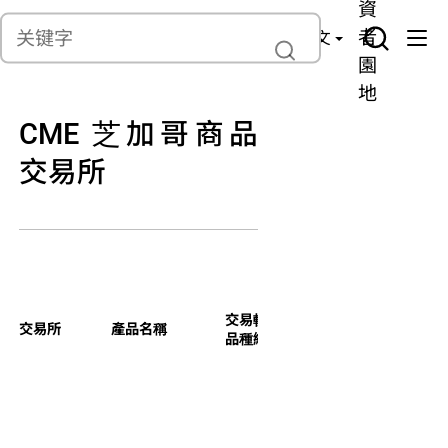
貨
產
險
資
聯繫我們
管
者
中文
理
園
地
CME 芝加哥商品
交易所
交易軟件
電子交易時段(香港
交易所
產品名稱
品種編號
冬令较夏令时延遲