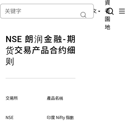
貨
產
險
資
聯繫我們
管
者
中文
理
園
地
NSE 朗润金融-期
货交易产品合约细
则
交易所
產品名稱
交易軟件 品種編號
NSE
印度 Nifty 指數
GIN