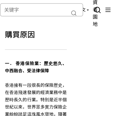
貨
產
險
資
聯繫我們
管
者
中文
理
園
地
購買原因
一． 香港保險業：歷史悠久、
中西融合、受法律保障
香港擁有一段很長的保險歷史，
在香港飛速發展的經濟業務中是
歷時長久的行業。特別是近半個
世紀以來，世界眾多實力保險企
業紛紛踏足這塊風水寶地，隨著