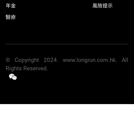
年金
風險提示
醫療
© Copyright 2024. www.longrun.com.hk. All
Rights Reserved.