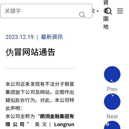
貨
產
險
資
聯繫我們
管
者
中文
理
園
地
2023.12.19 | 最新資訊
伪冒网站通告
本公司近来发现有不法分子假冒
Prev
集团旗下公司及网站，企图作出
疑似欺诈行为。对此，本公司特
此声明：
本公司全称为“
朗润金融集团有
Next
限公司
” 英文(
Longrun