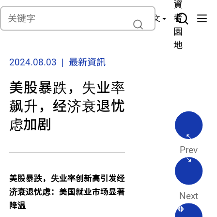
貨
產
險
資
聯繫我們
管
者
中文
理
園
地
2024.08.03 | 最新資訊
美股暴跌，失业率
飙升，经济衰退忧
虑加剧
Prev
美股暴跌，失业率创新高引发经
济衰退忧虑：美国就业市场显著
Next
降温