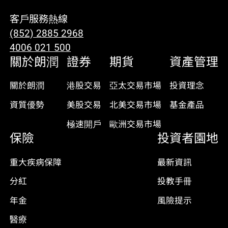
客戶服務熱線
(852) 2885 2968
4006 021 500
關於朗潤
證券
期貨
資產管理
關於朗潤
港股交易
亞太交易市場
投資理念
資質優勢
美股交易
北美交易市場
基金產品
極速開戶
歐洲交易市場
保險
投資者園地
重大疾病保障
最新資訊
分紅
投教手冊
年金
風險提示
醫療