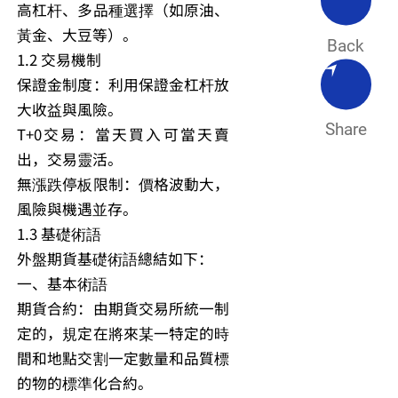
高杠杆、多品種選擇（如原油、
黃金、大豆等）。
Back
1.2 交易機制
保證金制度：利用保證金杠杆放
大收益與風險。
Share
T+0交易：當天買入可當天賣
出，交易靈活。
無漲跌停板限制：價格波動大，
風險與機遇並存。
1.3 基礎術語
外盤期貨基礎術語總結如下：
一、基本術語
期貨合約：由期貨交易所統一制
定的，規定在將來某一特定的時
間和地點交割一定數量和品質標
的物的標準化合約。