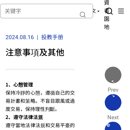
貨
產
險
資
聯繫我們
管
者
中文
理
園
地
2024.08.16 | 投教手册
注意事項及其他
1、心態管理
Prev
保持冷靜的心態，遵循自己的交
易計畫和策略。不盲目跟風或過
度交易，保持理性判斷。
2、遵守法律法規
Next
遵守當地法律法規和交易平臺的