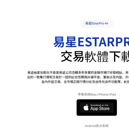
E
易星EstarPro 4+
易星ESTARP
交易軟體下
易盛極星智能化平臺是易盛公司憑藉多年專業的金融市場IT研發經驗，
出的一款集行情和交易於一體的綜合性期貨終端平臺。業務涉及內盤、外
蓋內外盤交易、全市場正版行情分析及個性化插件功能等，軟
苹果系统Mac/iPhone/iPad
Android安卓系统