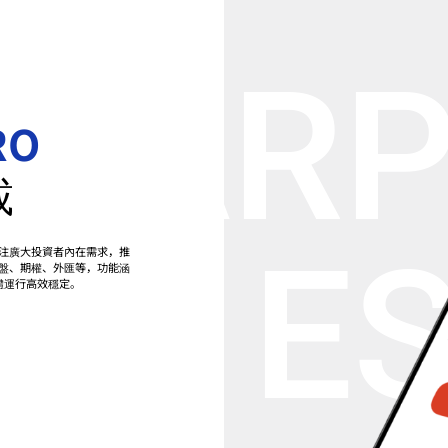
STAR
RO
載
E
專注廣大投資者內在需求，推
盤、期權、外匯等，功能涵
體運行高效穩定。