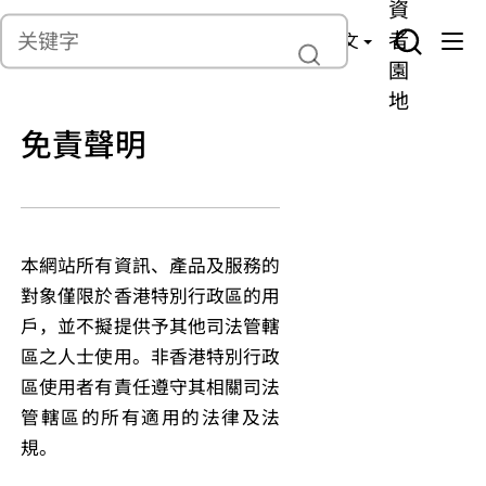
貨
產
險
資
聯繫我們
管
者
中文
理
園
地
免責聲明
本網站所有資訊、產品及服務的
對象僅限於香港特別行政區的用
戶，並不擬提供予其他司法管轄
區之人士使用。非香港特別行政
區使用者有責任遵守其相關司法
管轄區的所有適用的法律及法
規。