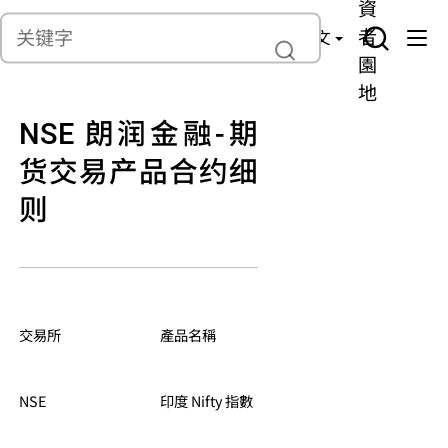
貨
產
險
資
聯繫我們
管
者
中文
理
園
地
NSE 朗润金融-期
货交易产品合约细
则
交易所
產品名稱
交易軟件 品種編號
NSE
印度 Nifty 指數
GIN