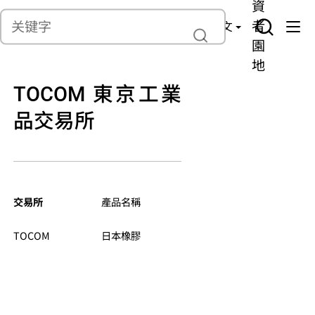
貨
產
險
資
聯繫我們
管
者
中文
理
園
地
TOCOM 東京工業
品交易所
交易軟件 品種編
電子交易
交易所
產品名稱
號
较夏令时
(T)07:45
TOCOM
日本橡膠
JRU
18:00，
最后交易