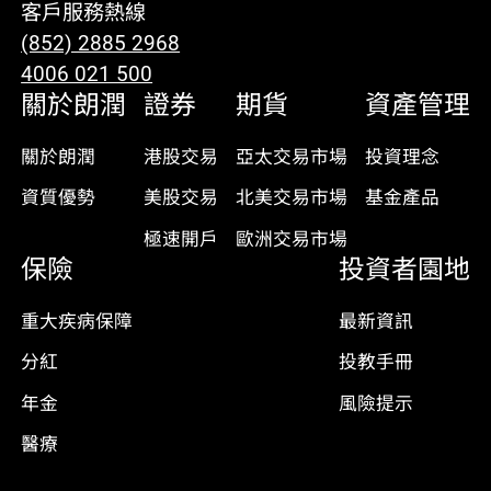
客戶服務熱線
(852) 2885 2968
4006 021 500
關於朗潤
證券
期貨
資產管理
關於朗潤
港股交易
亞太交易市場
投資理念
資質優勢
美股交易
北美交易市場
基金產品
極速開戶
歐洲交易市場
保險
投資者園地
重大疾病保障
最新資訊
分紅
投教手冊
年金
風險提示
醫療