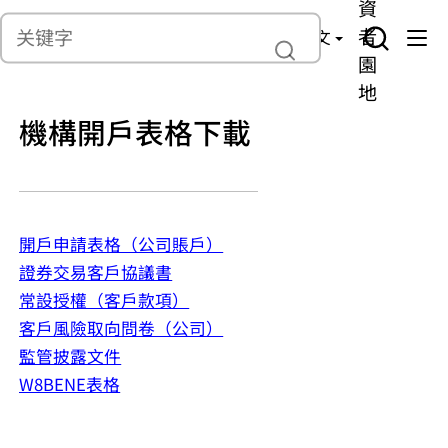
貨
產
險
資
聯繫我們
管
者
中文
理
園
地
機構開戶表格下載
開戶申請表格（公司賬戶）
證券交易客戶協議書
常設授權（客戶款項）
客戶風險取向問卷（公司）
監管披露文件
W8BENE表格