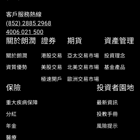
客戶服務熱線
(852) 2885 2968
4006 021 500
關於朗潤
證券
期貨
資產管理
關於朗潤
港股交易
亞太交易市場
投資理念
資質優勢
美股交易
北美交易市場
基金產品
極速開戶
歐洲交易市場
保險
投資者園地
重大疾病保障
最新資訊
分紅
投教手冊
年金
風險提示
醫療