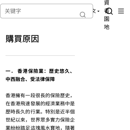
貨
產
險
資
聯繫我們
管
者
中文
理
園
地
購買原因
一． 香港保險業：歷史悠久、
中西融合、受法律保障
香港擁有一段很長的保險歷史，
在香港飛速發展的經濟業務中是
歷時長久的行業。特別是近半個
世紀以來，世界眾多實力保險企
業紛紛踏足這塊風水寶地，隨著