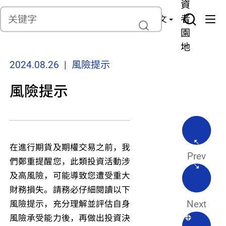
貨
產
險
資
聯繫我們
管
者
中文
理
園
地
2024.08.26 | 風險提示
風險提示
在進行期貨及期權交易之前，我
Prev
們鄭重提醒您，此類投資活動涉
及高風險，可能導致您遭受重大
財務損失。請務必仔細閱讀以下
風險提示，充分理解並評估自身
Next
風險承受能力後，再做出投資決