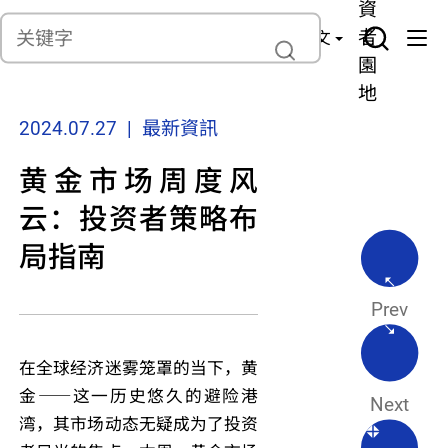
貨
產
險
資
聯繫我們
管
者
中文
理
園
地
2024.07.27 | 最新資訊
黄金市场周度风
云：投资者策略布
局指南
Prev
在全球经济迷雾笼罩的当下，黄
金——这一历史悠久的避险港
Next
湾，其市场动态无疑成为了投资