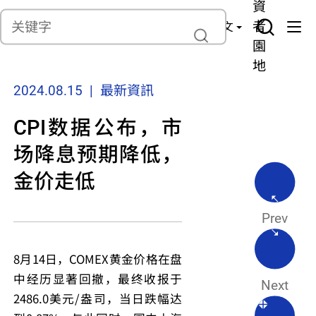
貨
產
險
資
聯繫我們
管
者
中文
理
園
地
2024.08.15 | 最新資訊
CPI数据公布，市
场降息预期降低，
金价走低
Prev
8月14日，COMEX黄金价格在盘
中经历显著回撤，最终收报于
Next
2486.0美元/盎司，当日跌幅达