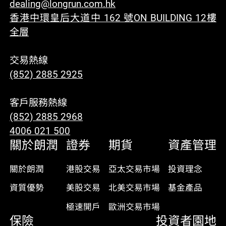
dealing@longrun.com.hk
香港中環皇后大道中 162 號ON BUILDING 12樓
全層
交易熱線
(852) 2885 2925
客戶服務熱線
(852) 2885 2968
4006 021 500
關於朗潤
證券
期貨
資產管理
關於朗潤
港股交易
亞太交易市場
投資理念
資質優勢
美股交易
北美交易市場
基金產品
極速開戶
歐洲交易市場
保險
投資者園地