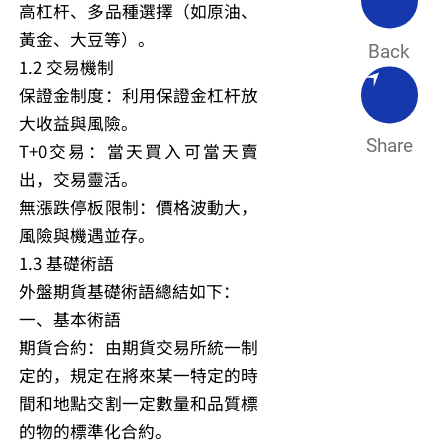
高杠杆、多品種選擇（如原油、
黃金、大豆等）。
Back
1.2 交易機制
保證金制度：利用保證金杠杆放
大收益與風險。
Share
T+0交易：當天買入可當天賣
出，交易靈活。
無漲跌停板限制：價格波動大，
風險與機遇並存。
1.3 基礎術語
外盤期貨基礎術語總結如下：
一、基本術語
期貨合約：由期貨交易所統一制
定的，規定在將來某一特定的時
間和地點交割一定數量和品質標
的物的標準化合約。