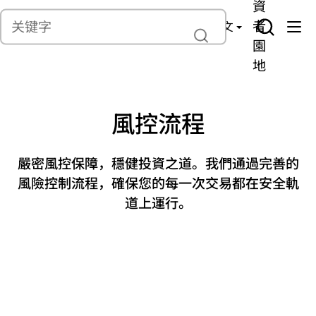
貨
產
險
資
聯繫我們
管
者
中文
理
園
地
風控流程
嚴密風控保障，穩健投資之道。我們通過完善的
風險控制流程，確保您的每一次交易都在安全軌
道上運行。