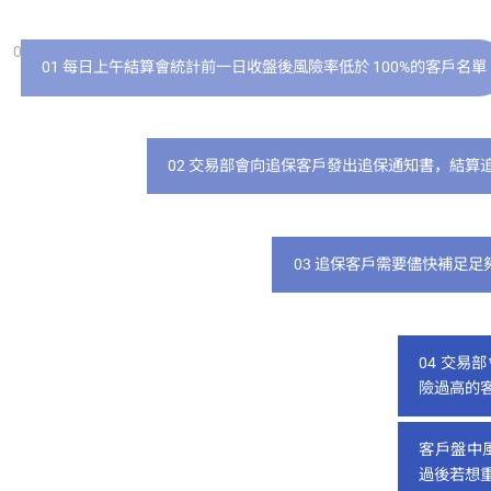
01
02
03
04
05
06
01 每日上午結算會統計前一日收盤後風險率低於 100%的客戶名單
02 交易部會向追保客戶發出追保通知書，結算
03 追保客戶需要儘快補足足
04 交
險過高的
客戶盤中
過後若想