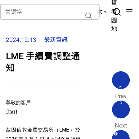
貨
產
險
資
聯繫我們
管
者
中文
理
園
地
2024.12.13 | 最新資訊
LME 手續費調整通
知
Prev
尊敬的客戶：
您好!
Next
茲因倫敦金屬交易所（LME）於