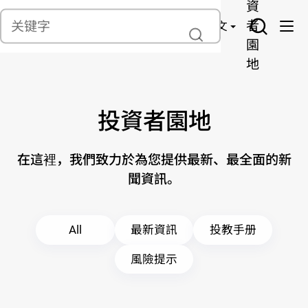
貨
產
險
資
聯繫我們
管
者
中文
理
園
地
投資者園地
在這裡，我們致力於為您提供最新、最全面的新
聞資訊。
All
最新資訊
投教手册
風險提示