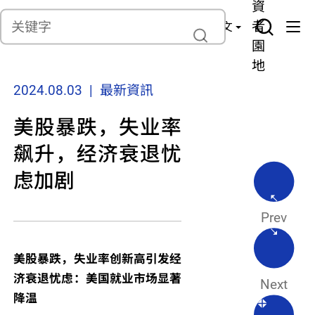
貨
產
險
資
聯繫我們
管
者
中文
理
園
地
2024.08.03 | 最新資訊
美股暴跌，失业率
飙升，经济衰退忧
虑加剧
Prev
美股暴跌，失业率创新高引发经
济衰退忧虑：美国就业市场显著
Next
降温