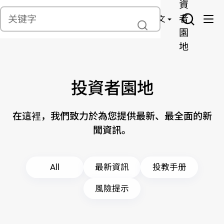
貨
產
險
資
聯繫我們
管
者
中文
理
園
地
投資者園地
在這裡，我們致力於為您提供最新、最全面的新
聞資訊。
All
最新資訊
投教手册
風險提示