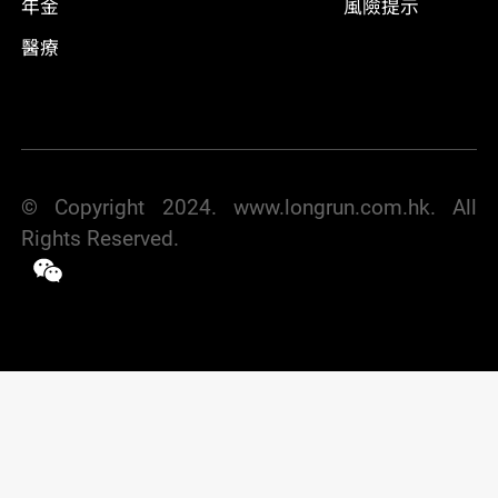
年金
風險提示
醫療
© Copyright 2024. www.longrun.com.hk. All
Rights Reserved.