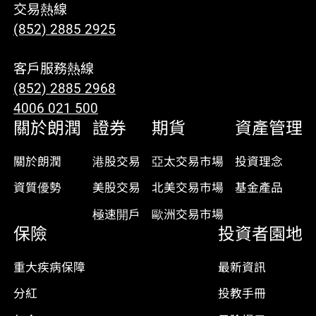
交易熱線
(852) 2885 2925
客戶服務熱線
(852) 2885 2968
4006 021 500
關於朗潤
證券
期貨
資產管理
關於朗潤
港股交易
亞太交易市場
投資理念
資質優勢
美股交易
北美交易市場
基金產品
極速開戶
歐洲交易市場
保險
投資者園地
重大疾病保障
最新資訊
分紅
投教手冊